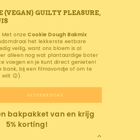
E (VEGAN) GUILTY PLEASURE,
IS
! Met onze
Cookie Dough Bakmix
ndomdraai het lekkerste eetbare
edig veilig, want ons bloem is al
 er alleen nog wat plantaardige boter
te voegen en je kunt direct genieten!
 bank, bij een filmavondje of om te
 wilt 😉).
UITVERKOCHT
og
n bakpakket van en krijg
5% korting!
e
x