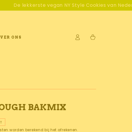
kerste vegan NY Style Cookies van Nederland 🍪
Vers
Log
Winkelwagen
VER ONS
in
DOUGH BAKMIX
T
sten worden berekend bij het afrekenen.