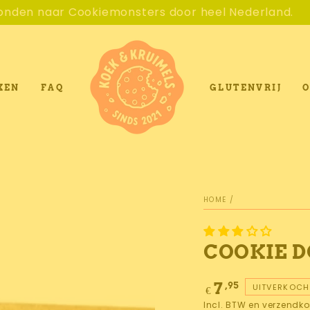
Cookiemonsters door heel Nederland.
De lek
XEN
FAQ
GLUTENVRIJ
O
HOME
/
COOKIE 
Normale
,95
7
UITVERKOCH
€
prijs
Incl. BTW en verzendko