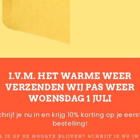
I.V.M. HET WARME WEER
VERZENDEN WIJ PAS WEER
WOENSDAG 1 JULI
chrijf je nu in en krijg 10% korting op je eers
bestelling!
L JE OP DE HOOGTE BLIJVEN? SCHRIJF JE NU IN