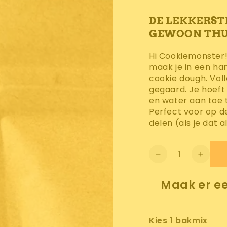
DE LEKKERST
GEWOON THU
Hi Cookiemonster
maak je in een ha
cookie dough. Voll
gegaard. Je hoeft
en water aan toe 
Perfect voor op de
delen (als je dat al
Aantal
Aantal
Verho
verminderen
het
voor
aantal
Maak er ee
Cookie
voor
Dough
Cooki
Bakmix
Dough
Kies 1 bakmix
Bakmi