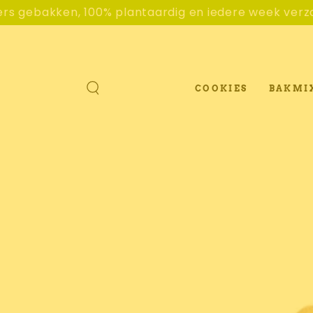
GA NAAR
, 100% plantaardig en iedere week verzonden naar 
CONTENT
COOKIES
BAKMI
GA NAAR
PRODUCTINFORMATIE