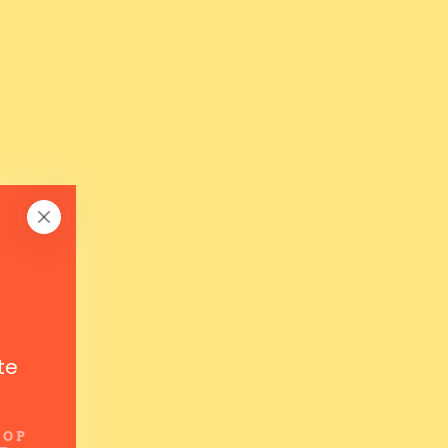
te
 OP