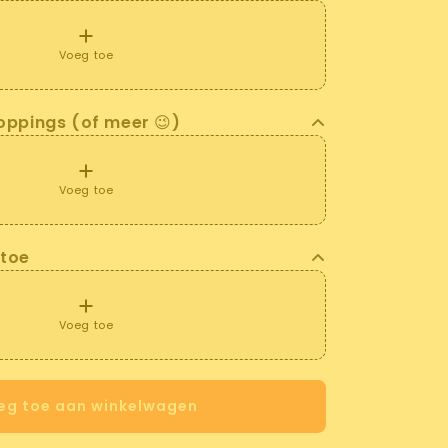
Voeg toe
oppings (of meer 😉)
Voeg toe
 toe
Voeg toe
eg toe aan winkelwagen