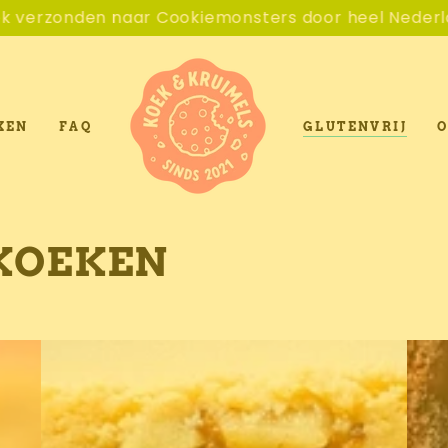
naar Cookiemonsters door heel Nederland.
De
XEN
FAQ
GLUTENVRIJ
O
 KOEKEN