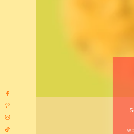
Facebook
Pinterest
S
Instagram
WI
TikTok