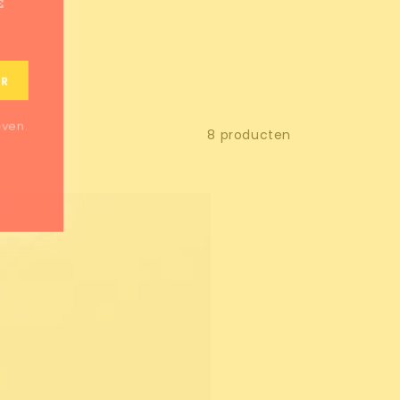
JE
ER
even.
8 producten
utenvrije
isse
ramboos