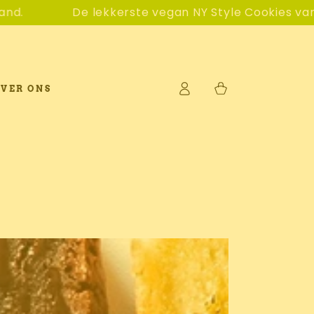
 lekkerste vegan NY Style Cookies van Nederland 🍪
Log
Winkelwagen
VER ONS
in