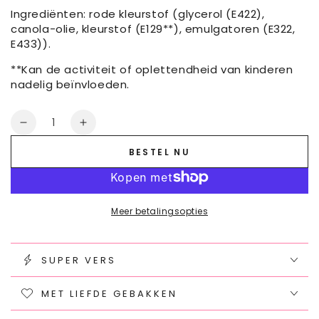
Ingrediënten: rode kleurstof (glycerol (E422),
canola-olie, kleurstof (E129**), emulgatoren (E322,
E433)).
**
Kan de activiteit of oplettendheid van kinderen
nadelig beïnvloeden.
Aantal
Aantal
Verhoog
verminderen
het
BESTEL NU
voor
aantal
Colour
voor
Mill
Colour
Red
Mill
Meer betalingsopties
20
Red
ml
20
ml
SUPER VERS
MET LIEFDE GEBAKKEN