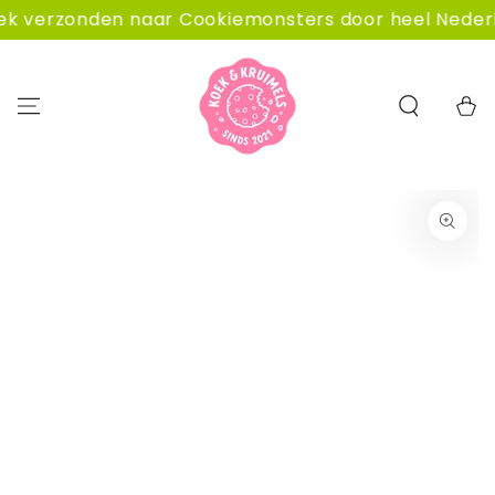
GA NAAR
 verzonden naar Cookiemonsters door heel Nederlan
CONTENT
Winkelwa
GA NAAR
PRODUCTINFORMATIE