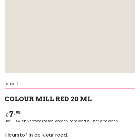
HOME
/
COLOUR MILL RED 20 ML
Normale
,95
7
€
prijs
Incl. BTW en verzendkosten worden berekend bij het afrekenen.
Kleurstof in de kleur rood.