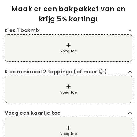
Bakmix
voor
Speculoos
Bakmix
Maak er een bakpakket van en
Speciaal
Speculoos
krijg 5% korting!
Speciaal
Kies 1 bakmix
Voeg toe
Kies minimaal 2 toppings (of meer 😉)
Voeg toe
Voeg een kaartje toe
Voeg toe