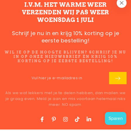
I.V.M. HET WARME WEER
VERZENDEN WIJ PAS WEER
Vul
WOENSDAG 1 JULI
hier
Als we wat lekkers met je te delen hebben, dan mailen we
je
Schrijf je nu in en krijg 10% korting op je
je graag even. Meld je aan en mis voortaan helemaal niks
meer. NO spam!
eerste bestelling!
e-
mailadres
WIL JE OP DE HOOGTE BLIJVEN? SCHRIJF JE NU
LATEN WE CONTACT HOUDEN
IN OP ONZE NIEUWSBRIEF ÉN KRIJG 10%
in
KORTING OP JE EERSTE BESTELLING!
Facebook
Pinterest
Instagram
TikTok
LinkedIn
Vul
Land/regio
België (EUR €)
hier
je
Betaalmethoden
Als we wat lekkers met je te delen hebben, dan mailen we
je graag even. Meld je aan en mis voortaan helemaal niks
e-
meer. NO spam.
mailadres
in
© 2026 Koek & kruimels, Powered by
SYSO
Facebook
Pinterest
Instagram
TikTok
LinkedIn