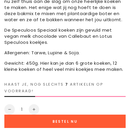
nu zelf thuis aan de slag om onze heerlijke koeken
te maken. Het enige wat jij nog hoeft te doen is
deze bakmix te mixen met plantaardige boter en
water en ze af te bakken wanneer het jou uitkomt.
De Speculoos Speciaal koeken zijn gevuld met
vegan melk chocolade van Callebaut en Lotus
Speculoos koekjes.
Allergenen: Tarwe, Lupine & Soja.
Gewicht: 450g.
Hier kan je dan 6 grote koeken, 12
kleine koeken of heel veel mini koekjes mee maken.
HAAST JE, NOG SLECHTS
7
ARTIKELEN OP
VOORRAAD!
Aantal
Aantal
Verhoog
verminderen
het
BESTEL NU
voor
aantal