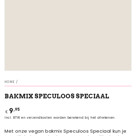
HOME
/
BAKMIX SPECULOOS SPECIAAL
Normale
,95
9
€
prijs
Incl. BTW en verzendkosten worden berekend bij het afrekenen.
Met onze vegan bakmix Speculoos Speciaal kun je