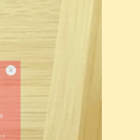
te
 OP