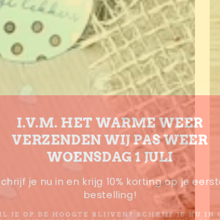
I.V.M. HET WARME WEER
VERZENDEN WIJ PAS WEER
WOENSDAG 1 JULI
chrijf je nu in en krijg 10% korting op je eers
bestelling!
L JE OP DE HOOGTE BLIJVEN? SCHRIJF JE NU IN