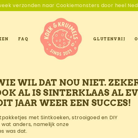
ters door heel Nederland.
De lekkerste veg
XEN
FAQ
GLUTENVRIJ
O
 WIL DAT NOU NIET. ZEKER
 AL IS SINTERKLAAS AL EV
IT JAAR WEER EEN SUCCES!
intpakketjes met Sintkoeken, strooigoed en DIY
 wat anders, namelijk onze
s was dat.