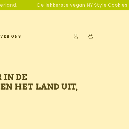
an NY Style Cookies van Nederland 🍪
Vers gebakken,
Log
Winkelwagen
VER ONS
in
 IN DE
EN HET LAND UIT,