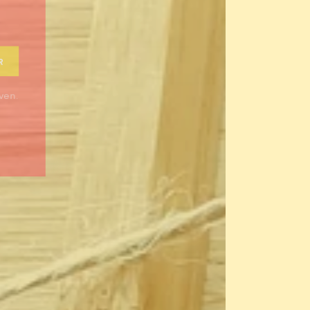
JE
ER
even.