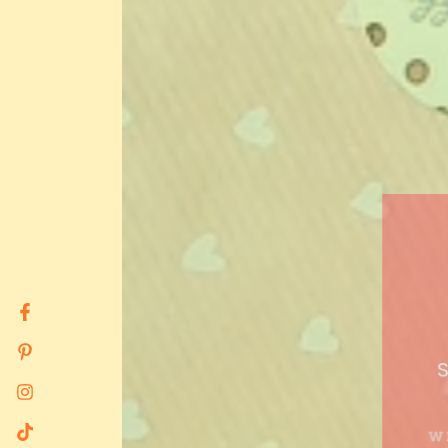
Facebook
Pinterest
S
Instagram
WI
TikTok