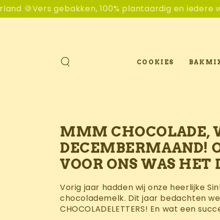
GA NAAR
ntaardig en iedere week verzonden naar Cookiemons
CONTENT
COOKIES
BAKMI
MMM CHOCOLADE, WIE
DECEMBERMAAND! OOK
VOOR ONS WAS HET D
Vorig jaar hadden wij onze heerlijke S
chocolademelk. Dit jaar bedachten we
CHOCOLADELETTERS! En wat een succe