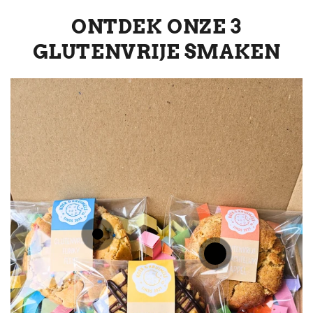
ONTDEK ONZE 3
GLUTENVRIJE SMAKEN
Normale
,99
4
€
prijs