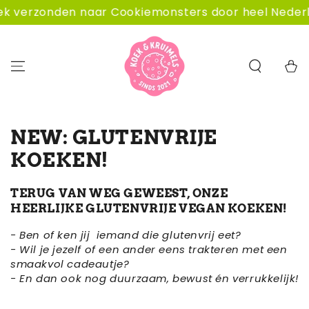
GA NAAR
erzonden naar Cookiemonsters door heel Nederland.
CONTENT
Winkelwa
NEW: GLUTENVRIJE
KOEKEN!
TERUG VAN WEG GEWEEST, ONZE
HEERLIJKE GLUTENVRIJE VEGAN KOEKEN!
- Ben of ken jij iemand die glutenvrij eet?
- Wil je jezelf of een ander eens trakteren met een
smaakvol cadeautje?
-
En dan ook nog duurzaam, bewust én verrukkelijk!