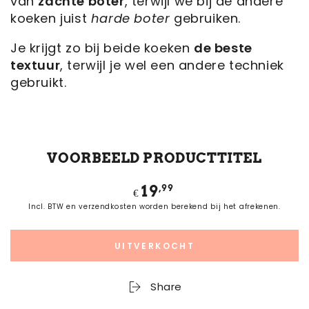
van
zachte boter
, terwijl we bij de andere
koeken juist
harde boter
gebruiken.
Je krijgt zo bij beide koeken
de beste
textuur
, terwijl je wel een andere techniek
gebruikt.
VOORBEELD PRODUCTTITEL
Normale
,99
19
€
prijs
Incl. BTW en verzendkosten worden berekend bij het afrekenen.
UITVERKOCHT
Share